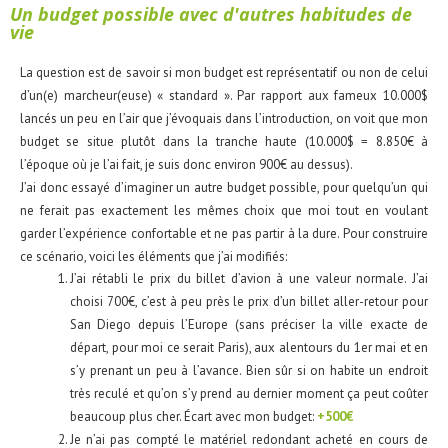
Un budget possible avec d'autres habitudes de
vie
La question est de savoir si mon budget est représentatif ou non de celui
d’un(e) marcheur(euse) « standard ». Par rapport aux fameux 10.000$
lancés un peu en l’air que j’évoquais dans l’introduction, on voit que mon
budget se situe plutôt dans la tranche haute (10.000$ = 8.850€ à
l’époque où je l’ai fait, je suis donc environ 900€ au dessus).
J’ai donc essayé d’imaginer un autre budget possible, pour quelqu’un qui
ne ferait pas exactement les mêmes choix que moi tout en voulant
garder l’expérience confortable et ne pas partir à la dure. Pour construire
ce scénario, voici les éléments que j’ai modifiés:
J’ai rétabli le prix du billet d’avion à une valeur normale. J’ai
choisi 700€, c’est à peu près le prix d’un billet aller-retour pour
San Diego depuis l’Europe (sans préciser la ville exacte de
départ, pour moi ce serait Paris), aux alentours du 1er mai et en
s’y prenant un peu à l’avance. Bien sûr si on habite un endroit
très reculé et qu’on s’y prend au dernier moment ça peut coûter
beaucoup plus cher. Écart avec mon budget:
+500€
Je n’ai pas compté le matériel redondant acheté en cours de