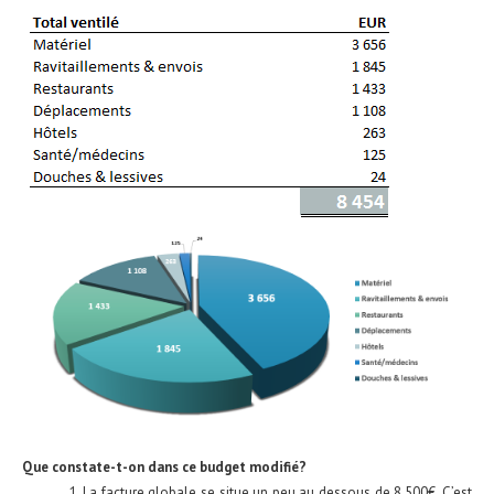
Que constate-t-on dans ce budget modifié?
La facture globale se situe un peu au dessous de 8.500€. C’est