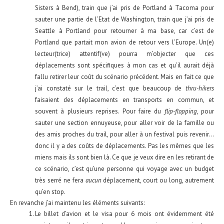
Sisters à Bend), train que j’ai pris de Portland à Tacoma pour
sauter une partie de l’Etat de Washington, train que j’ai pris de
Seattle à Portland pour retourner à ma base, car c’est de
Portland que partait mon avion de retour vers l’Europe. Un(e)
lecteur(trice) attentif(ve) pourra m’objecter que ces
déplacements sont spécifiques à mon cas et qu’il aurait déjà
fallu retirer leur coût du scénario précédent. Mais en fait ce que
j’ai constaté sur le trail, c’est que beaucoup de
thru-hikers
faisaient des déplacements en transports en commun, et
souvent à plusieurs reprises. Pour faire du
flip-flopping
, pour
sauter une section ennuyeuse, pour aller voir de la famille ou
des amis proches du trail, pour aller à un festival puis revenir…
donc il y a des coûts de déplacements. Pas les mêmes que les
miens mais ils sont bien là. Ce que je veux dire en les retirant de
ce scénario, c’est qu’une personne qui voyage avec un budget
très serré ne fera
aucun
déplacement, court ou long, autrement
qu’en stop.
En revanche j’ai maintenu les éléments suivants:
Le billet d’avion et le visa pour 6 mois ont évidemment été