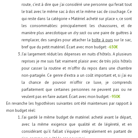
route, c’est à dire que j’ai considéré une personne qui ferait tout
le trail avec le même sac à dos et le même sac de couchage. Ce
qui reste dans la catégorie « Matériel acheté sur place », ce sont
les consommables: principalement les chaussures, et de
manière plus anecdotique un
dry sack
ou une paire de guêtres à
remplacer, des sangles pour attacher la
boîte à ours
sur le sac,
bref que du petit matériel. Écart avec mon budget:
-650€
J’ai largement réduit les dépenses en nuits d’hôtels. A plusieurs
reprises je me suis fait vraiment plaisir avec de très jolis hôtels
pour casser la routine et m’offrir du repos dans une chambre
non-partagée. Ce genre d’extra a un coût important et, si j’ai eu
la chance de pouvoir m’offrir ce luxe, je comprends
parfaitement que certaines personnes ne peuvent pas ou ne
veulent pas en faire autant. Écart avec mon budget:
-930€
En revanche les hypothèses suivantes ont été maintenues par rapport à
mon budget réel:
J’ai gardé le même budget de matériel acheté avant le départ,
avec la même exigence que qualité et de légèreté, et en
considérant qu’il fallait s’équiper intégralement en partant de