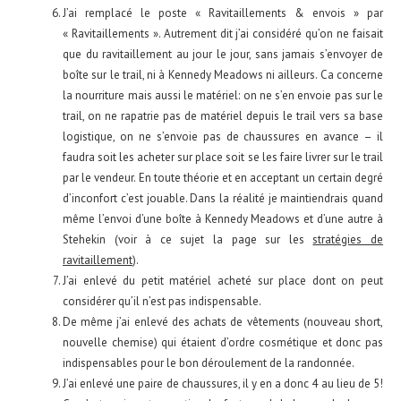
J’ai remplacé le poste « Ravitaillements & envois » par
« Ravitaillements ». Autrement dit j’ai considéré qu’on ne faisait
que du ravitaillement au jour le jour, sans jamais s’envoyer de
boîte sur le trail, ni à Kennedy Meadows ni ailleurs. Ca concerne
la nourriture mais aussi le matériel: on ne s’en envoie pas sur le
trail, on ne rapatrie pas de matériel depuis le trail vers sa base
logistique, on ne s’envoie pas de chaussures en avance – il
faudra soit les acheter sur place soit se les faire livrer sur le trail
par le vendeur. En toute théorie et en acceptant un certain degré
d’inconfort c’est jouable. Dans la réalité je maintiendrais quand
même l’envoi d’une boîte à Kennedy Meadows et d’une autre à
Stehekin (voir à ce sujet la page sur les
stratégies de
ravitaillement
).
J’ai enlevé du petit matériel acheté sur place dont on peut
considérer qu’il n’est pas indispensable.
De même j’ai enlevé des achats de vêtements (nouveau short,
nouvelle chemise) qui étaient d’ordre cosmétique et donc pas
indispensables pour le bon déroulement de la randonnée.
J’ai enlevé une paire de chaussures, il y en a donc 4 au lieu de 5!