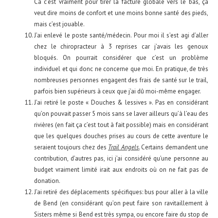
Ca c’est vraiment pour tirer la facture globale vers le bas, ça
veut dire moins de confort et une moins bonne santé des pieds,
mais c’est jouable.
J’ai enlevé le poste santé/médecin. Pour moi il s’est agi d’aller
chez le chiropracteur à 3 reprises car j’avais les genoux
bloqués. On pourrait considérer que c’est un problème
individuel et qui donc ne concerne que moi. En pratique, de très
nombreuses personnes engagent des frais de santé sur le trail,
parfois bien supérieurs à ceux que j’ai dû moi-même engager.
J’ai retiré le poste « Douches & lessives ». Pas en considérant
qu’on pouvait passer 5 mois sans se laver ailleurs qu’à l’eau des
rivières (en fait ça c’est tout à fait possible) mais en considérant
que les quelques douches prises au cours de cette aventure le
seraient toujours chez des
Trail Angels
.
Certains demandent une
contribution, d’autres pas, ici j’ai considéré qu’une personne au
budget vraiment limité irait aux endroits où on ne fait pas de
donation.
J’ai retiré des déplacements spécifiques: bus pour aller à la ville
de Bend (en considérant qu’on peut faire son ravitaillement à
Sisters même si Bend est très sympa, ou encore faire du stop de