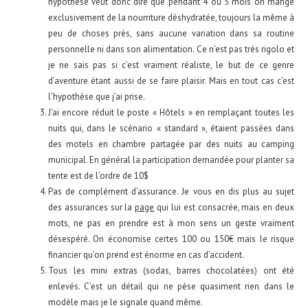
hypothèse veut donc dire que pendant 4 ou 5 mois on mange
exclusivement de la nourriture déshydratée, toujours la même à
peu de choses près, sans aucune variation dans sa routine
personnelle ni dans son alimentation. Ce n’est pas très rigolo et
je ne sais pas si c’est vraiment réaliste, le but de ce genre
d’aventure étant aussi de se faire plaisir. Mais en tout cas c’est
l’hypothèse que j’ai prise.
J’ai encore réduit le poste « Hôtels » en remplaçant toutes les
nuits qui, dans le scénario « standard », étaient passées dans
des motels en chambre partagée par des nuits au camping
municipal. En général la participation demandée pour planter sa
tente est de l’ordre de 10$
Pas de complément d’assurance. Je vous en dis plus au sujet
des assurances sur la
page
qui lui est consacrée, mais en deux
mots, ne pas en prendre est à mon sens un geste vraiment
désespéré. On économise certes 100 ou 150€ mais le risque
financier qu’on prend est énorme en cas d’accident.
Tous les mini extras (sodas, barres chocolatées) ont été
enlevés. C’est un détail qui ne pèse quasiment rien dans le
modèle mais je le signale quand même.